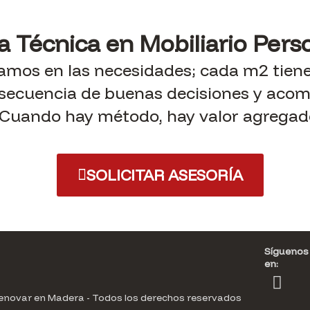
a Técnica en Mobiliario Pers
amos en las necesidades; cada m2 tiene 
nsecuencia de buenas decisiones y aco
Cuando hay método, hay valor agregad
SOLICITAR ASESORÍA
Síguenos
en:
F
I
L
T
a
n
i
i
novar en Madera - Todos los derechos reservados